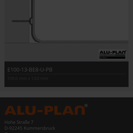
E100-13-BE8-U-PB
100,0 mm x 13,0 mm
Hohe Straße 7
D-92245 Kümmersbruck