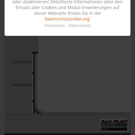
oder deaktivieren! Detaillierte Informationen über den
Einsatz aller Cookies und Modul-Erweiterungen auf
dieser Webseite finden Sie in der
Datenschutzerklärung
.
Impressum
Datenschutz