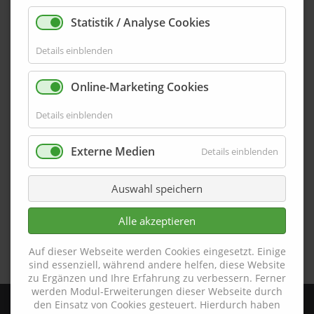
®
Statistik / Analyse Cookies
ALU-PLAN
Produkte, wie Sockelleisten,
Eckschutzprofile, Rammschutzprofile, etc. weisen eine
Details einblenden
Vielzahl an Einbaumöglichkeiten vor. Mitunter können
einzelne Profile unterschiedlich verbaut oder auch mit
Online-Marketing Cookies
anderen Profilen kombiniert werden. Ferner können
auf Rückfrage auch Sonderprofile von der Firma ALU-
Details einblenden
®
PLAN
erstellt und bezogen werden, welche so direkt
auf ihr Bauvorhaben abgestimmt wurden.
Externe Medien
Details einblenden
Auf den nachfolgenden Seiten haben wir für Sie häufig
Auswahl speichern
gestellte Fragen und Antworten zusammengestellt.
Desweiteren erhalten auf den nachfolgenden
Alle akzeptieren
Unterseiten, weitere Informationen zu Einbau,
Funktion, Material, Optik von Produkten der Firma ALU-
Auf dieser Webseite werden Cookies eingesetzt. Einige
®
PLAN
.
sind essenziell, während andere helfen, diese Website
zu Ergänzen und Ihre Erfahrung zu verbessern. Ferner
werden Modul-Erweiterungen dieser Webseite durch
den Einsatz von Cookies gesteuert. Hierdurch haben