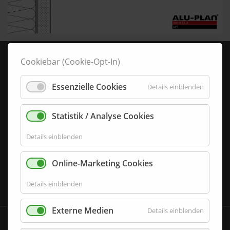
i120-8-ELO
SKU:
Cookiebar (Cookie-Opt-In)
Produkttyp:
Essenzielle Cookies
Details einblenden
Flachprofil
Serie:
Statistik / Analyse Cookies
Serie i
Details einblenden
Material (Sichtseite):
Online-Marketing Cookies
Einbauart:
Details einblenden
Externe Medien
Details einblenden
i120-8-ELO
SKU: