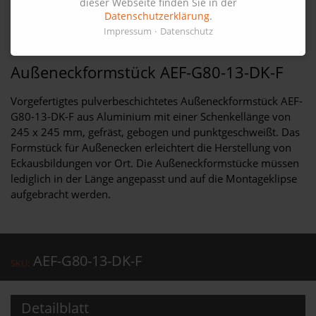
dieser Webseite finden Sie in der
Datenschutzerklärung
.
Impressum
Datenschutz
Außeneckformstück AEF-G80-13-DK-F
Vorgefertigtes pulverbeschichtetes Außeneckformstück AEF-
G80-13-DK-F aus Aluminium mit einer Schenkellänge von
245 x 245 mm, gefräst, gebogen und punktgeschweißt. Das
Formstück für Außenecken erleichtert die Herstellung von
Eckausbildungen vor Ort. Die Außeneckformstücke müssen
lediglich in der Länge angepasst und auf die Montageklipse
aufgebracht werden.
AEF-G80-13-DK-F
SKU:
Detailblatt