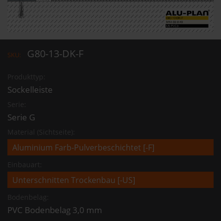
G80-13-DK-F
SKU:
Produkttyp:
Sockelleiste
Serie:
Serie G
Material (Sichtseite):
Einbauart:
Bodenbelag:
PVC Bodenbelag 3,0 mm