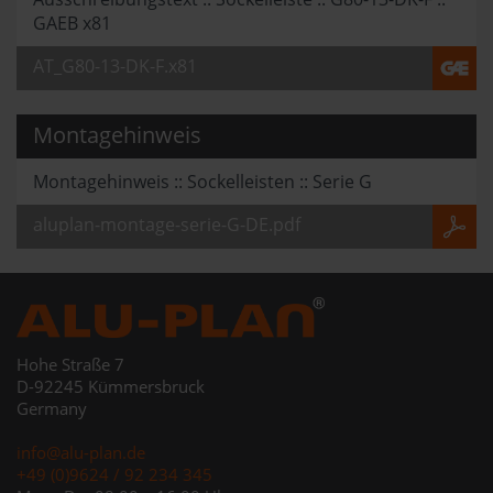
GAEB x81
AT_G80-13-DK-F.x81
Montagehinweis
Montagehinweis :: Sockelleisten :: Serie G
aluplan-montage-serie-G-DE.pdf
Hohe Straße 7
D-92245 Kümmersbruck
Germany
info@alu-plan.de
+49 (0)9624 / 92 234 345