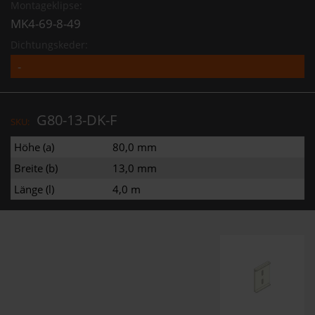
Montageklipse:
MK4-69-8-49
Dichtungskeder:
G80-13-DK-F
SKU:
Höhe (a)
80,0 mm
Breite (b)
13,0 mm
Länge (l)
4,0 m