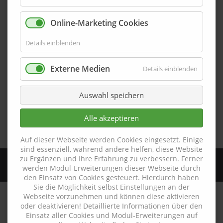
Endabschlussblech EAS-G80-13-DK-F
Online-Marketing Cookies
Details einblenden
Passgenau gelasertes pulverbeschichtetes
Endabschlussblech EAS-G80-13-DK-F aus Aluminium mit
Farboberfläche für den Profilabschluss. Das
Externe Medien
Details einblenden
Endabschlussblech – passend zur Farbe der Sockelleiste –
wird durch Ankleben am Profilende aufgebracht und sorgt
Auswahl speichern
so für einen sauberen Abschluss. Informationen zur
Montage der Endabschlussbleche finden Sie im
Alle akzeptieren
Montagehinweis: Montage der Endabschlussbleche.
Auf dieser Webseite werden Cookies eingesetzt. Einige
sind essenziell, während andere helfen, diese Website
zu Ergänzen und Ihre Erfahrung zu verbessern. Ferner
EAS-G80-13-DK-F
werden Modul-Erweiterungen dieser Webseite durch
SKU:
den Einsatz von Cookies gesteuert. Hierdurch haben
Sie die Möglichkeit selbst Einstellungen an der
Webseite vorzunehmen und können diese aktivieren
oder deaktivieren! Detaillierte Informationen über den
Einsatz aller Cookies und Modul-Erweiterungen auf