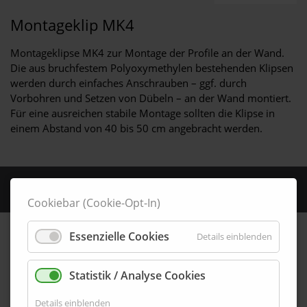
Montageklip MK4
Montageklipse MK4 zur Montage der Profile an der Wand.
Die aus bruchfestem Polyoxymethylen bestehenden Klipsen
werden durch einfaches Anschrauben – ggf. durch
Vorbohren und Setzen von Dübeln – an der Wand montiert.
Für eine ausreichen stabile Montage sollten die Klipse in
einem Abstand von 40 bis 50 cm angebracht werden.
MK4-69-8-49
SKU:
Cookiebar (Cookie-Opt-In)
Essenzielle Cookies
Details einblenden
Statistik / Analyse Cookies
Details einblenden