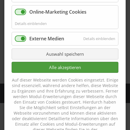
Endabschlussblech EAS-G70-13-DK-F
Online-Marketing Cookies
Passgenau gelasertes pulverbeschichtetes
Details einblenden
Endabschlussblech EAS-G70-13-DK-F aus Aluminium mit
Farboberfläche für den Profilabschluss. Das
Externe Medien
Details einblenden
Endabschlussblech – passend zur Farbe der Sockelleiste –
wird durch Ankleben am Profilende aufgebracht und sorgt
Auswahl speichern
so für einen sauberen Abschluss. Informationen zur
Montage der Endabschlussbleche finden Sie im
Alle akzeptieren
Montagehinweis: Montage der Endabschlussbleche.
Auf dieser Webseite werden Cookies eingesetzt. Einige
sind essenziell, während andere helfen, diese Website
zu Ergänzen und Ihre Erfahrung zu verbessern. Ferner
EAS-G70-13-DK-F
SKU:
werden Modul-Erweiterungen dieser Webseite durch
den Einsatz von Cookies gesteuert. Hierdurch haben
Sie die Möglichkeit selbst Einstellungen an der
Webseite vorzunehmen und können diese aktivieren
oder deaktivieren! Detaillierte Informationen über den
Einsatz aller Cookies und Modul-Erweiterungen auf
dieser Webseite finden Sie in der