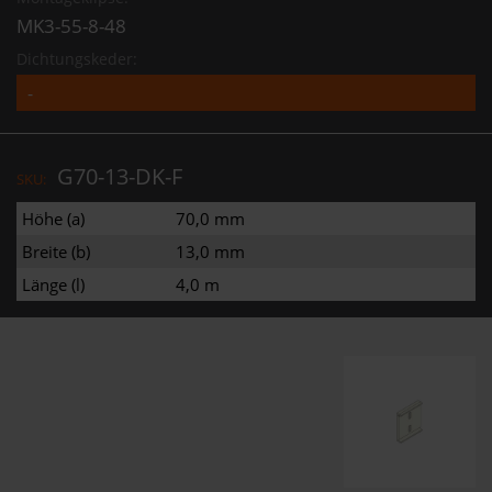
MK3-55-8-48
Dichtungskeder:
G70-13-DK-F
SKU:
Höhe (a)
70,0 mm
Breite (b)
13,0 mm
Länge (l)
4,0 m