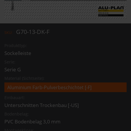
G70-13-DK-F
SKU:
Produkttyp:
Sockelleiste
Serie:
Serie G
Material (Sichtseite):
Einbauart:
Unterschnitten Trockenbau [-US]
Bodenbelag:
PVC Bodenbelag 3,0 mm
Montageklipse: