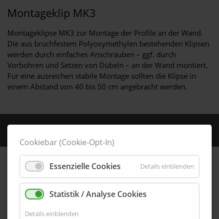
Montageklip MK3
Montageklipse MK3 zur Montage der Profile an der Wand.
Die aus bruchfestem Polyoxymethylen bestehenden Klipsen
werden durch einfaches Anschrauben – ggf. durch
Vorbohren und Setzen von Dübeln – an der Wand montiert.
Für eine ausreichen stabile Montage sollten die Klipse in
einem Abstand von 40 bis 50 cm angebracht werden.
MK3-55-8-48
SKU:
Cookiebar (Cookie-Opt-In)
Essenzielle Cookies
Details einblenden
Statistik / Analyse Cookies
Details einblenden