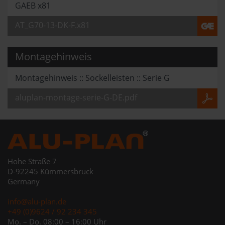
GAEB x81
AT_G70-13-DK-F.x81
Montagehinweis
Montagehinweis :: Sockelleisten :: Serie G
aluplan-montage-serie-G-DE.pdf
Hohe Straße 7
D-92245 Kümmersbruck
Germany
info@alu-plan.de
+49 (0)9624 / 92 234 345
Mo. – Do. 08:00 – 16:00 Uhr