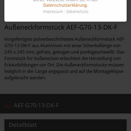
Datenschutzerklärung
.
Impressum
Datenschutz
Außeneckformstück AEF-G70-13-DK-F
Vorgefertigtes pulverbeschichtetes Außeneckformstück AEF-
G70-13-DK-F aus Aluminium mit einer Schenkellänge von
245 x 245 mm, gefräst, gebogen und punktgeschweißt. Das
Formstück für Außenecken erleichtert die Herstellung von
Eckausbildungen vor Ort. Die Außeneckformstücke müssen
lediglich in der Länge angepasst und auf die Montageklipse
aufgebracht werden.
AEF-G70-13-DK-F
SKU:
Detailblatt