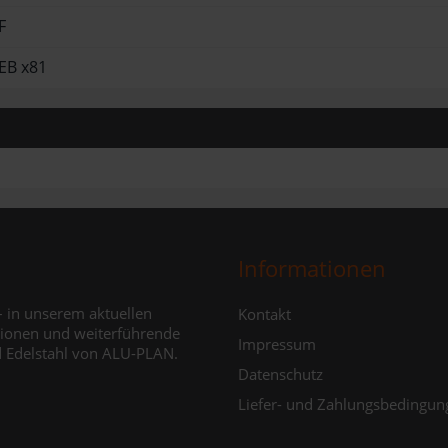
F
AEB x81
Informationen
Navigation
– in unserem aktuellen
Kontakt
ationen und weiterführende
überspringen
Impressum
d Edelstahl von ALU-PLAN.
Datenschutz
Liefer- und Zahlungsbedingun