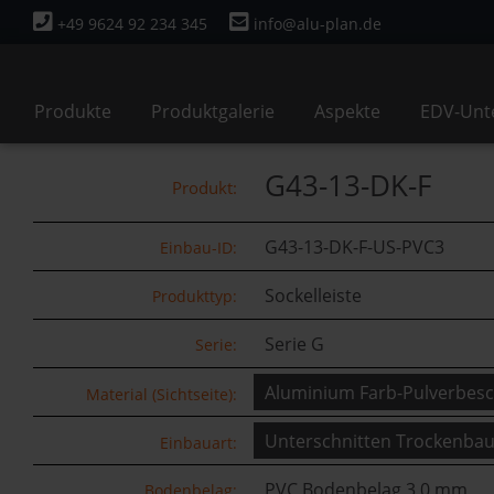
+49 9624 92 234 345
info@alu-plan.de
Navigation
Produkte
Produktgalerie
Aspekte
EDV-Unt
überspringen
G43-13-DK-F
Produkt:
G43-13-DK-F-US-PVC3
Einbau-ID:
Sockelleiste
Produkttyp:
Serie G
Serie:
Material (Sichtseite):
Einbauart:
PVC Bodenbelag 3,0 mm
Bodenbelag: