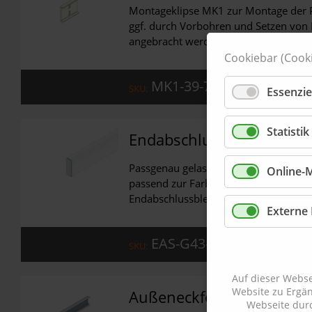
Montageklipse MK1 zur Montage der P
ggf. durch Vorbohren und Setzen von 
angebracht werden.
Cookiebar (Cooki
MK1-39-7-49
SKU:
Essenzie
Statisti
Endabschlussblech EAS-G
Passgenau gelasertes pulverbeschicht
Online-
passend zur Farbe der Sockelleiste –
Endabschlussbleche finden Sie im Mo
Externe
EAS-G43-13-DK-F
SKU:
Auf dieser Webse
Website zu Ergä
Außeneckformstück AEF-
Webseite durc