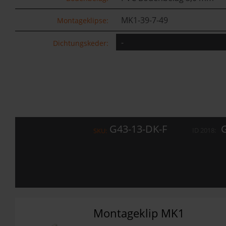
MK1-39-7-49
Montageklipse:
Dichtungskeder:
G43-13-DK-F
G
ID 2018:
SKU:
Montageklip MK1