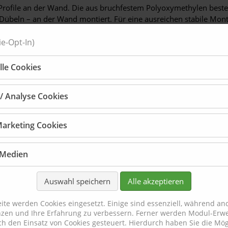
rofile an der Wand.
Die aus bruchfestem Polyoxymethylen beste
Dübeln – an der Wand montiert. Für eine ausreichen stabile Mont
e-Opt-In)
lle Cookies
k / Analyse Cookies
43-13-DK-F
etes Endabschlussblech EAS-G43-13-F aus Aluminium mit Farbober
Marketing Cookies
 wird durch Ankleben am Profilende aufgebracht und sorgt so für
ntagehinweis: Montage der Endabschlussbleche.
 Medien
Auswahl speichern
Alle akzeptieren
ite werden Cookies eingesetzt. Einige sind essenziell, während and
nzen und Ihre Erfahrung zu verbessern. Ferner werden Modul-Erwe
G43-13-DK-F
h den Einsatz von Cookies gesteuert. Hierdurch haben Sie die Mögl