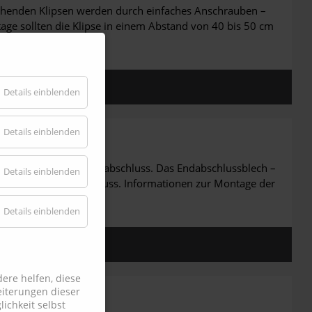
henden Klipsen werden durch einfaches Anschrauben –
age sollten die Klipse in einem Abstand von 40 bis 50 cm
Details einblenden
Details einblenden
fläche für den Profilabschluss. Das Endabschlussblech –
Details einblenden
 einen sauberen Abschluss. Informationen zur Montage der
Details einblenden
ere helfen, diese
iterungen dieser
ichkeit selbst