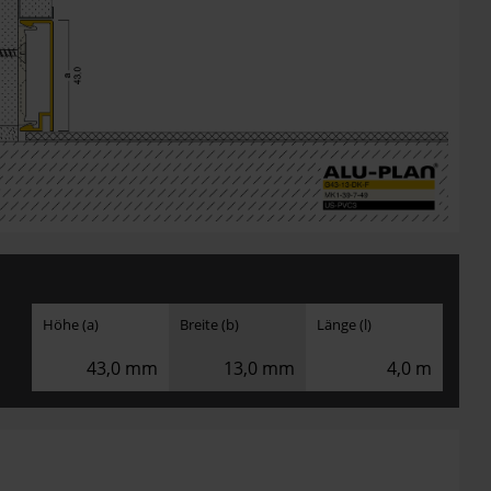
Höhe (a)
Breite (b)
Länge (l)
43,0 mm
13,0 mm
4,0 m