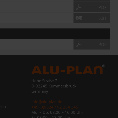
PDF
X81
PDF
Hohe Straße 7
D-92245 Kümmersbruck
Germany
info@alu-plan.de
gen
+49 (0)9624 / 92 234 345
Mo. – Do. 08:00 – 16:00 Uhr
Fr. 08:00 – 13:00 Uhr